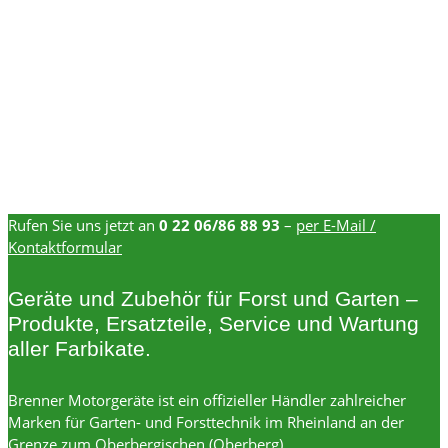
Rufen Sie uns jetzt an
0 22 06/86 88 93
–
per E-Mail /
Kontaktformular
Geräte und Zubehör für Forst und Garten –
Produkte, Ersatzteile, Service und Wartung
aller Farbikate.
Brenner Motorgeräte ist ein offizieller Händler zahlreicher
Marken für Garten- und Forsttechnik im Rheinland an der
Grenze zum Oberbergischen (Oberberg).