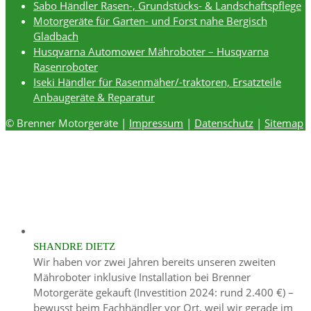
Sabo Händler Rasen-, Grundstücks- & Landschaftspflege
Motorgeräte für Garten- und Forst nahe Bergisch
Gladbach
Husqvarna Automower Mähroboter – Husqvarna
Rasenroboter
Iseki Händler für Rasenmäher/-traktoren, Ersatzteile
Anbaugeräte & Reparatur
© Brenner Motorgeräte |
Impressum
|
Datenschutz
|
Sitemap
SHANDRE DIETZ
Wir haben vor zwei Jahren bereits unseren zweiten
Mähroboter inklusive Installation bei Brenner
Motorgeräte gekauft (Investition 2024: rund 2.400 €) –
bewusst beim Fachhändler vor Ort, weil wir gerade im