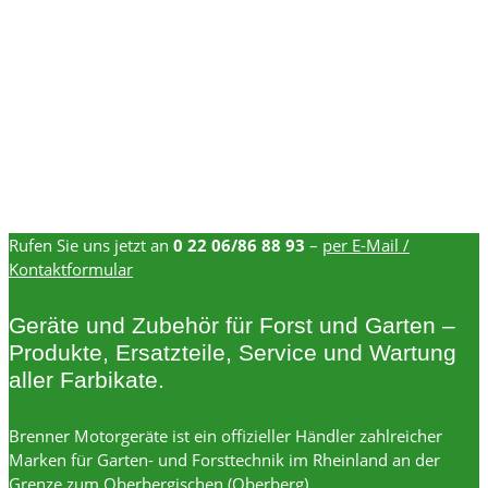
Rufen Sie uns jetzt an
0 22 06/86 88 93
–
per E-Mail /
Kontaktformular
Geräte und Zubehör für Forst und Garten –
Produkte, Ersatzteile, Service und Wartung
aller Farbikate.
Brenner Motorgeräte ist ein offizieller Händler zahlreicher
Marken für Garten- und Forsttechnik im Rheinland an der
Grenze zum Oberbergischen (Oberberg).