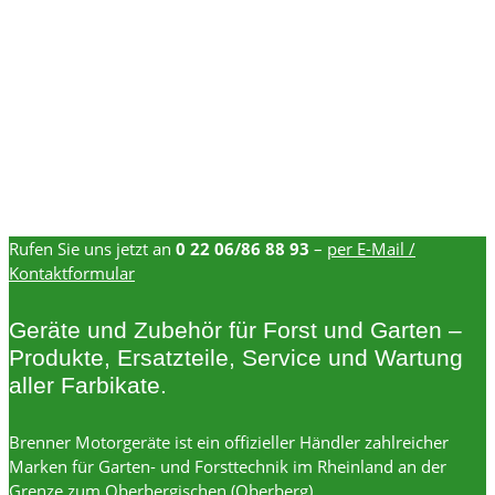
Rufen Sie uns jetzt an
0 22 06/86 88 93
–
per E-Mail /
Kontaktformular
Geräte und Zubehör für Forst und Garten –
Produkte, Ersatzteile, Service und Wartung
aller Farbikate.
Brenner Motorgeräte ist ein offizieller Händler zahlreicher
Marken für Garten- und Forsttechnik im Rheinland an der
Grenze zum Oberbergischen (Oberberg).