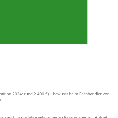
estition 2024: rund 2.400 €) – bewusst beim Fachhändler vor
n
inen auch in die Jahre gekommenen Rasenmäher mit Antrieb