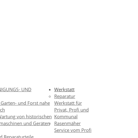
INIGUNGS- UND
Werkstatt
Reparatur
 Garten- und Forst nahe
Werkstatt für
ach
Privat, Profi und
artung von historischen
Kommunal
dmaschinen und Geräten
Rasenmäher
Service vom Profi
nd Reparaturteile