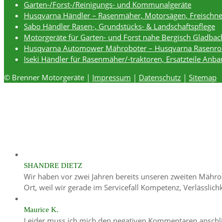
Garten-/Forst-/Reinigungs- und Kommunalgeräte
Husqvarna Händler – Rasenmäher, Motorsägen, Freischne
Sabo Händler Rasen-, Grundstücks- & Landschaftspflege
Motorgeräte für Garten- und Forst nahe Bergisch Gladbac
Husqvarna Automower Mähroboter – Husqvarna Rasenro
Iseki Händler für Rasenmäher/-traktoren, Ersatzteile Anb
© Brenner Motorgeräte |
Impressum
|
Datenschutz
|
Sitemap
SHANDRE DIETZ
Wir haben vor zwei Jahren bereits unseren zweiten Mährob
Ort, weil wir gerade im Servicefall Kompetenz, Verlässlic
Maurice K.
Leider muss ich mich den negativen Kommentaren anschli