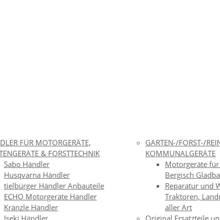
DLER FÜR MOTORGERÄTE,
GARTEN-/FORST-/RE
TENGERÄTE & FORSTTECHNIK
KOMMUNALGERÄTE
Sabo Händler
Motorgeräte für
Husqvarna Händler
Bergisch Gladb
tielbürger Händler Anbauteile
Reparatur und W
ECHO Motorgeräte Händler
Traktoren, Lan
Kränzle Händler
aller Art
Iseki Händler
Original Ersatzteile u