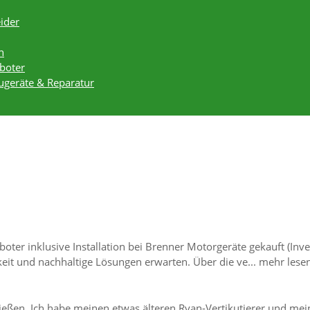
ider
h
boter
augeräte & Reparatur
oter inklusive Installation bei Brenner Motorgeräte gekauft (Inv
hkeit und nachhaltige Lösungen erwarten. Über die ve...
mehr lese
eßen. Ich habe meinen etwas älteren Ryan-Vertikutierer und me