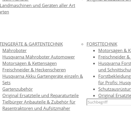
 Landmaschinen und Geräten aller Art
arten
TENGERÄTE & GARTENTECHNIK
FORSTTECHNIK
Mähroboter
Motorsägen & K
Husqvarna Mähroboter Automower
Freischneider 
Motorsägen & Kettensägen
Husqvarna Forst
Freischneider & Heckenscheren
und Schnittschu
Husqvarna Akku Gartengeräte einzeln &
Forstbekleidung
Sets
für Profis: Husq
Gartenzubehör
Schutzausrüstun
Original Ersatzteile und Reparaturteile
Original Ersatzt
Tielbürger Anbauteile & Zubehör für
Rasentraktoren und Aufsitzmäher