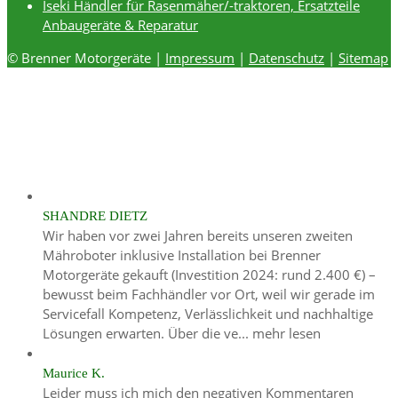
Iseki Händler für Rasenmäher/-traktoren, Ersatzteile
Anbaugeräte & Reparatur
© Brenner Motorgeräte |
Impressum
|
Datenschutz
|
Sitemap
SHANDRE DIETZ
Wir haben vor zwei Jahren bereits unseren zweiten
Mähroboter inklusive Installation bei Brenner
Motorgeräte gekauft (Investition 2024: rund 2.400 €) –
bewusst beim Fachhändler vor Ort, weil wir gerade im
Servicefall Kompetenz, Verlässlichkeit und nachhaltige
Lösungen erwarten. Über die ve...
mehr lesen
Maurice K.
Leider muss ich mich den negativen Kommentaren