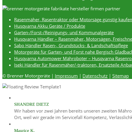
Rasenmäher, Rasentraktor oder Motorsäge günstig kaufe
Husqvarna Akku Geräte / Produkte
Garten-/Forst-/Reinigungs- und Kommunalgeräte
Husqvarna Händler – Rasenmäher, Motorsägen, Freischne
Sabo Händler Rasen-, Grundstücks- & Landschaftspflege
Motorgeräte für Garten- und Forst nahe Bergisch Gladbac
Husqvarna Automower Mähroboter – Husqvarna Rasenro
Iseki Händler für Rasenmäher/-traktoren, Ersatzteile Anb
© Brenner Motorgeräte |
Impressum
|
Datenschutz
|
Sitemap
SHANDRE DIETZ
Wir haben vor zwei Jahren bereits unseren zweiten Mährob
Ort, weil wir gerade im Servicefall Kompetenz, Verlässlic
Maurice K.