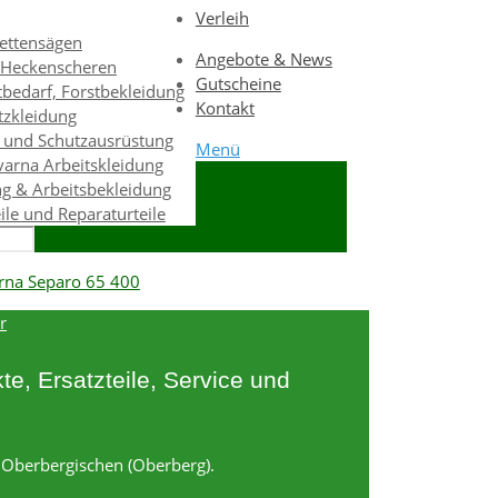
Verleih
ettensägen
Angebote & News
& Heckenscheren
Gutscheine
bedarf, Forstbekleidung
Kontakt
tzkleidung
 und Schutzausrüstung
Menü
varna Arbeitskleidung
g & Arbeitsbekleidung
eile und Reparaturteile
r
e, Ersatzteile, Service und
m Oberbergischen (Oberberg).