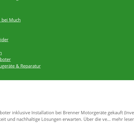
n bei Much
ider
h
boter
augeräte & Reparatur
oter inklusive Installation bei Brenner Motorgeräte gekauft (Inv
hkeit und nachhaltige Lösungen erwarten. Über die ve...
mehr lese