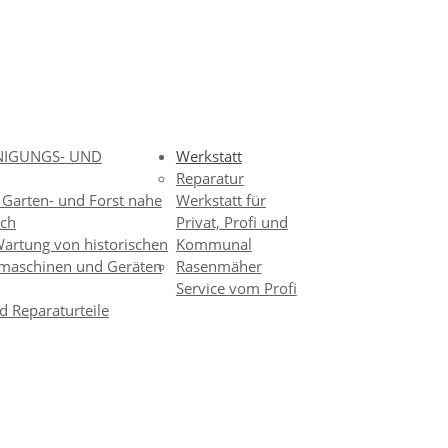
INIGUNGS- UND
Werkstatt
Reparatur
 Garten- und Forst nahe
Werkstatt für
ach
Privat, Profi und
artung von historischen
Kommunal
dmaschinen und Geräten
Rasenmäher
Service vom Profi
nd Reparaturteile