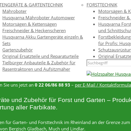
TENGERÄTE & GARTENTECHNIK
FORSTTECHNIK
Mähroboter
Motorsägen & K
Husqvarna Mähroboter Automower
Freischneider 
Motorsägen & Kettensägen
Husqvarna Forst
Freischneider & Heckenscheren
und Schnittschu
Husqvarna Akku Gartengeräte einzeln &
Forstbekleidung
Sets
für Profis: Husq
Gartenzubehör
Schutzausrüstun
Original Ersatzteile und Reparaturteile
Original Ersatzt
Tielbürger Anbauteile & Zubehör für
Rasentraktoren und Aufsitzmäher
n Sie uns jetzt an
0 22 06/86 88 93
–
per E-Mail / Kontaktformula
äte und Zubehör für Forst und Garten – Produkt
tung aller Farbikate.
rken für Garten- und Forsttechnik im Rheinland an der Grenze zu
t von Bergisch Gladbach, Much und Lindlar.