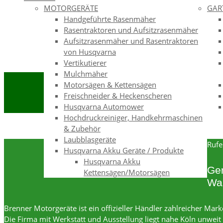
MOTORGERÄTE
GAR
Handgeführte Rasenmäher
Rasentraktoren und Aufsitzrasenmäher
Aufsitzrasenmäher und Rasentraktoren
von Husqvarna
Vertikutierer
Mulchmäher
Motorsägen & Kettensägen
Freischneider & Heckenscheren
Husqvarna Automower
Hochdruckreiniger, Handkehrmaschinen
& Zubehör
Laubblasgeräte
Rufe
Husqvarna Akku Geräte / Produkte
Husqvarna Akku
Ger
Kettensägen/Motorsägen
War
Brenner Motorgeräte ist ein offizieller Händler zahlreicher Ma
Die Firma mit Werkstatt und Ausstellung liegt nahe Köln unwei