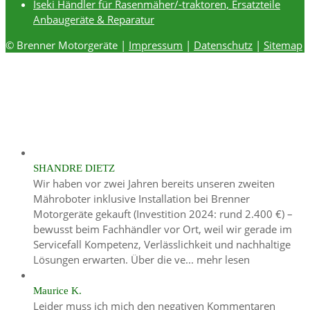
Iseki Händler für Rasenmäher/-traktoren, Ersatzteile
Anbaugeräte & Reparatur
© Brenner Motorgeräte |
Impressum
|
Datenschutz
|
Sitemap
SHANDRE DIETZ
Wir haben vor zwei Jahren bereits unseren zweiten
Mähroboter inklusive Installation bei Brenner
Motorgeräte gekauft (Investition 2024: rund 2.400 €) –
bewusst beim Fachhändler vor Ort, weil wir gerade im
Servicefall Kompetenz, Verlässlichkeit und nachhaltige
Lösungen erwarten. Über die ve...
mehr lesen
Maurice K.
Leider muss ich mich den negativen Kommentaren