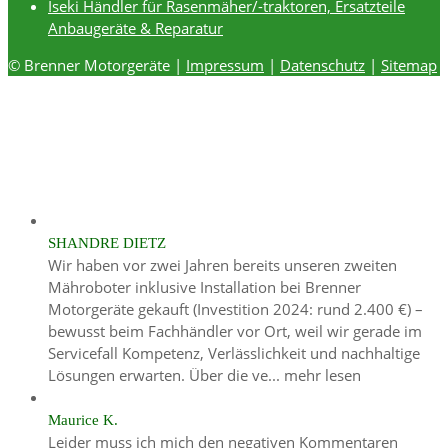
Iseki Händler für Rasenmäher/-traktoren, Ersatzteile
Anbaugeräte & Reparatur
© Brenner Motorgeräte |
Impressum
|
Datenschutz
|
Sitemap
SHANDRE DIETZ
Wir haben vor zwei Jahren bereits unseren zweiten
Mähroboter inklusive Installation bei Brenner
Motorgeräte gekauft (Investition 2024: rund 2.400 €) –
bewusst beim Fachhändler vor Ort, weil wir gerade im
Servicefall Kompetenz, Verlässlichkeit und nachhaltige
Lösungen erwarten. Über die ve...
mehr lesen
Maurice K.
Leider muss ich mich den negativen Kommentaren