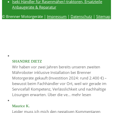
Iseki Händler für Rasenmäher/-traktoren, Ersatzteile
Anbaugeräte & Reparatur
© Brenner Motorgeräte |
Impressum
|
Datenschutz
|
Sitemap
SHANDRE DIETZ
Wir haben vor zwei Jahren bereits unseren zweiten
Mähroboter inklusive Installation bei Brenner
Motorgeräte gekauft (Investition 2024: rund 2.400 €) –
bewusst beim Fachhändler vor Ort, weil wir gerade im
Servicefall Kompetenz, Verlässlichkeit und nachhaltige
Lösungen erwarten. Über die ve...
mehr lesen
Maurice K.
Leider muss ich mich den negativen Kommentaren